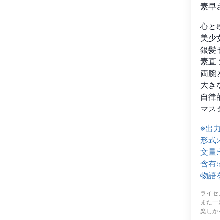
素早
心と
美少女
銀髪セ
素直
両腕
大き
自律
マス
※出力
形式:
文量:
含有:
物語
ライセ
また一
楽しか