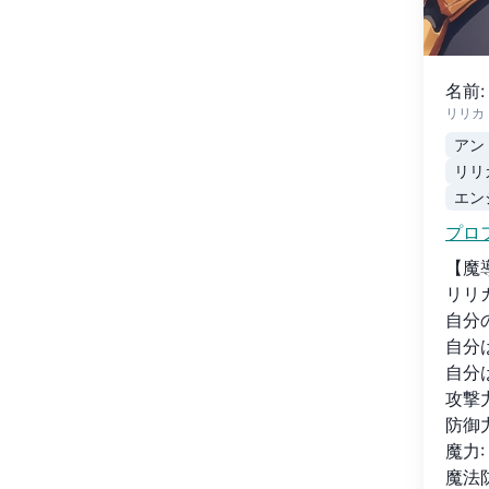
名前
:
リリカ
アン
リリ
エン
プロ
【魔
リリ
自分
自分
自分
攻撃
防御
魔力
魔法