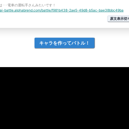
は･･･電車の運転手さんみたいです！
//ai-battle.alphabrend.com/battle/f981b438-2ae5-49d8-b5ac-bae38bbc49ba
原文表示切
キャラを作ってバトル！