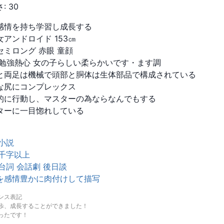
さ
:
30
感情を持ち学習し成長する

アンドロイド 153㎝

ミロング 赤眼 童顔

 勉強熱心 女の子らしい柔らかいです・ます調

と両足は機械で頭部と胴体は生体部品で構成されている

な尻にコンプレックス

的に行動し、マスターの為ならなんでもする

ターに一目惚れしている


小説

千字以上

台詞 会話劇 後日談

を感情豊かに肉付けして描写
ンス表記
歩、成長することができました！
ったです！