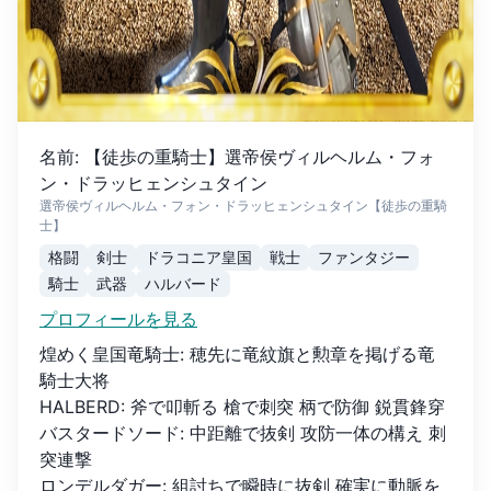
名前
:
【徒歩の重騎士】選帝侯ヴィルヘルム・フォ
ン・ドラッヒェンシュタイン
選帝侯ヴィルヘルム・フォン・ドラッヒェンシュタイン【徒歩の重騎
士】
格闘
剣士
ドラコニア皇国
戦士
ファンタジー
騎士
武器
ハルバード
プロフィールを見る
煌めく皇国竜騎士
:
穂先に竜紋旗と勲章を掲げる竜
騎士大将
HALBERD
:
斧で叩斬る 槍で刺突 柄で防御 鋭貫鋒穿
バスタードソード
:
中距離で抜剣 攻防一体の構え 刺
突連撃
ロンデルダガー
:
組討ちで瞬時に抜剣 確実に動脈を