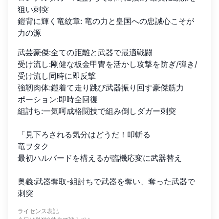
狙い刺突
鎧背に輝く竜紋章
:
竜の力と皇国への忠誠心こそが
力の源
武芸豪傑:全ての距離と武器で最適戦闘

受け流し:剛健な板金甲冑を活かし攻撃を防ぎ/弾き/
受け流し同時に即反撃

強靭肉体:鎧着て走り跳び武器振り回す豪傑筋力

ポーション:即時全回復

組討ち:一気呵成格闘技で組み倒しダガー刺突

「見下ろされる気分はどうだ！叩斬る

竜ヲタク

最初ハルバードを構えるが臨機応変に武器替え

奥義:武器奪取-組討ちで武器を奪い、奪った武器で
刺突
ライセンス表記