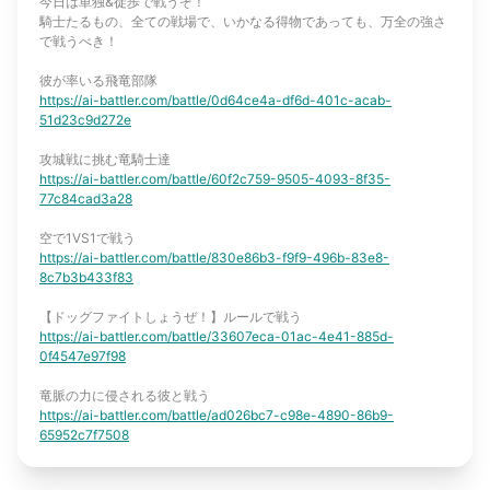
今日は単独&徒歩で戦うぞ！
騎士たるもの、全ての戦場で、いかなる得物であっても、万全の強さ
で戦うべき！
彼が率いる飛竜部隊
https://ai-battler.com/battle/0d64ce4a-df6d-401c-acab-
51d23c9d272e
攻城戦に挑む竜騎士達
https://ai-battler.com/battle/60f2c759-9505-4093-8f35-
77c84cad3a28
空で1VS1で戦う
https://ai-battler.com/battle/830e86b3-f9f9-496b-83e8-
8c7b3b433f83
【ドッグファイトしょうぜ！】ルールで戦う
https://ai-battler.com/battle/33607eca-01ac-4e41-885d-
0f4547e97f98
竜脈の力に侵される彼と戦う
https://ai-battler.com/battle/ad026bc7-c98e-4890-86b9-
65952c7f7508