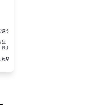
扱う

り注
に蝕ま
砲撃
