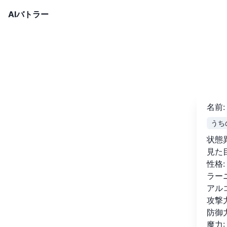
AIバトラー
名前
:
うち
状態
見た
性格
:
ラー
アル
攻撃
防御
魔力