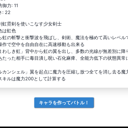
防御力
:
11
さ
:
22
剣虹霓剣を使いこなす少女剣士

色は虹色

ら虹の斬撃と衝撃波を飛ばし、剣術、魔法を極めて高いレベルで
操作で空中を自由自在に高速移動も出来る

まわしき虹」背中から虹の翼を出し、多数の光線が無差別に降
あたった相手に毒目潰し呪い石化麻痺、全能力低下の状態異常
ルカンシェル」翼を起点に魔力を圧縮し放つ全てを消し去る魔力
スキルは魔力200として計算する
キャラを作ってバトル！