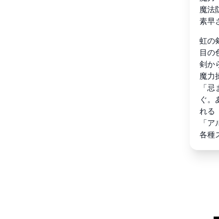
魔法
素早
虹の
目の
剣か
魔力
「忌
ぐ。
れる

「ア
各種