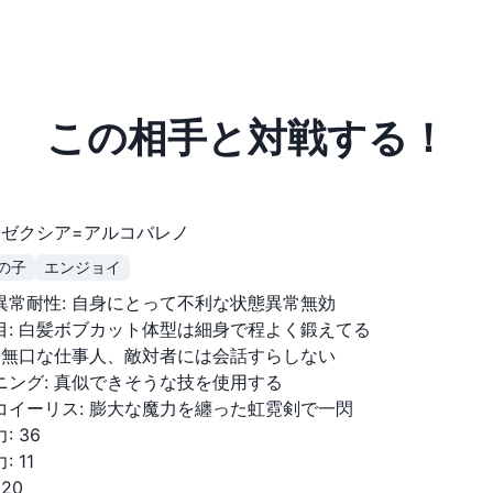
この相手と対戦する！
ゼクシア=アルコバレノ
の子
エンジョイ
異常耐性
:
自身にとって不利な状態異常無効
目
:
白髪ボブカット体型は細身で程よく鍛えてる
無口な仕事人、敵対者には会話すらしない
ニング
:
真似できそうな技を使用する
コイーリス
:
膨大な魔力を纏った虹霓剣で一閃
力
:
36
力
:
11
:
20