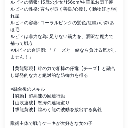
ルビィの情報
:
15歳の少女/156cm/中華風お団子髪
ルビィの性格
:
育ちが良く善良/心優しく動物好き/照
れ屋
ルビィの容姿
:
コーラルピンクの髪色/紅瞳/可憐/あ
ほ毛
ルビィは非力な為
:
足りない筋力を、潤沢な魔力で
補って戦う
※ルビィの台詞例
:
「チーズと一緒なら負ける気がし
ません！」
【黄龍顕現】絆の力で相棒の仔竜【チーズ】と融合
し爆発的な力と絶対的な防御力を得る

※融合後のスキル

【瞬動】超高速の回避行動

【山吹連破】怒涛の連続蹴り

【撃龍黄波】煌めく龍の波動を放出する奥義

蹴術主体で戦うケーキが大好きな女の子
