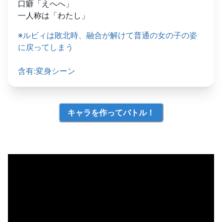
口癖「えへへ」

一人称は「わたし」
※ルビィは敗北時、融合が解けて普通の女の子の姿
に戻ってしまう

含有:変身シーン
キャラを作ってバトル！