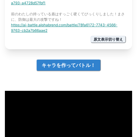
a793-a4728d57fbf1
前のわたしの持っている盾はすっごく硬くてびっくりしました！まさ
に、防御は最大の攻撃ですね！
https://ai-battle.alphabrend.com/battle/78fa6172-7743-4566-
9763-cb2a7b66aae2
原文表示切り替え
キャラを作ってバトル！