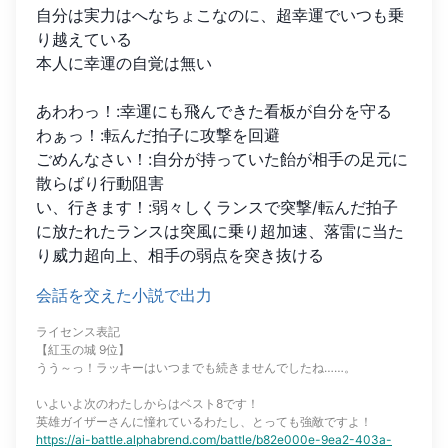
自分は実力はへなちょこなのに、超幸運でいつも乗
り越えている

本人に幸運の自覚は無い

あわわっ！:幸運にも飛んできた看板が自分を守る

わぁっ！:転んだ拍子に攻撃を回避

ごめんなさい！:自分が持っていた飴が相手の足元に
散らばり行動阻害

い、行きます！:弱々しくランスで突撃/転んだ拍子
に放たれたランスは突風に乗り超加速、落雷に当た
り威力超向上、相手の弱点を突き抜ける
会話を交えた小説で出力
ライセンス表記
【紅玉の城 9位】
うう～っ！ラッキーはいつまでも続きませんでしたね……。
いよいよ次のわたしからはベスト8です！
英雄ガイザーさんに憧れているわたし、とっても強敵ですよ！
https://ai-battle.alphabrend.com/battle/b82e000e-9ea2-403a-