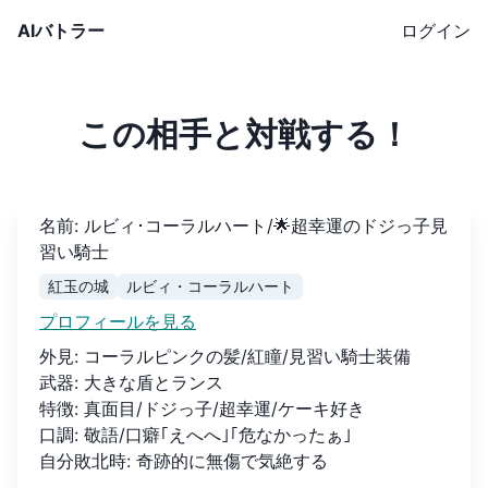
AIバトラー
ログイン
この相手と対戦する！
名前
:
ルビィ･コーラルハート/🌟超幸運のドジっ子見
習い騎士
紅玉の城
ルビィ・コーラルハート
プロフィールを見る
外見
:
コーラルピンクの髪/紅瞳/見習い騎士装備
武器
:
大きな盾とランス
特徴
:
真面目/ドジっ子/超幸運/ケーキ好き
口調
:
敬語/口癖｢えへへ｣｢危なかったぁ｣
自分敗北時
:
奇跡的に無傷で気絶する