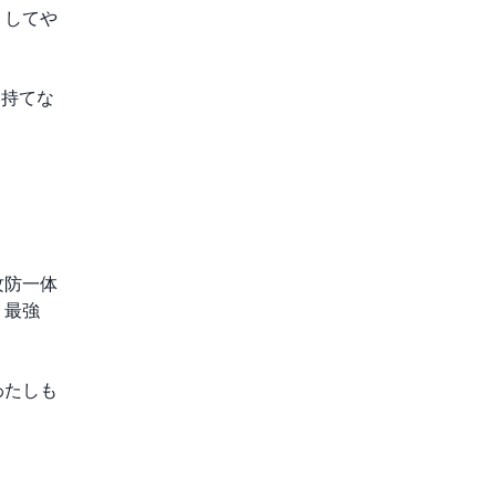
くしてや
は持てな
攻防一体
、最強
わたしも