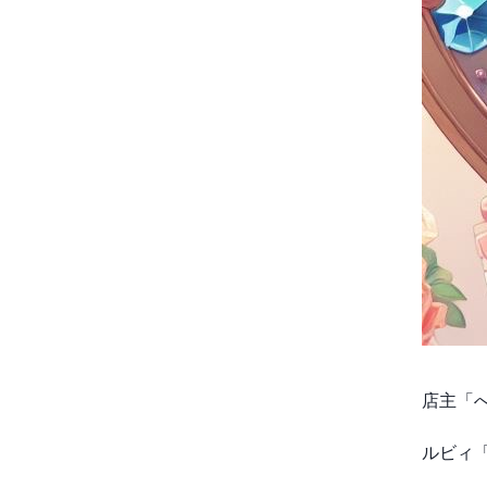
店主「
ルビィ