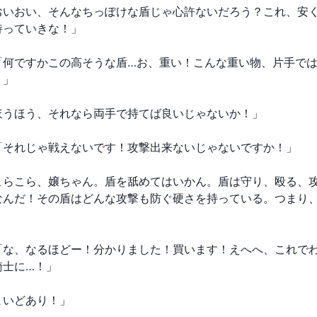
おいおい、そんなちっぽけな盾じゃ心許ないだろう？これ、安
持っていきな！」
「何ですかこの高そうな盾…お、重い！こんな重い物、片手で
！」
ほうほう、それなら両手で持てば良いじゃないか！」
「それじゃ戦えないです！攻撃出来ないじゃないですか！」
こらこら、嬢ちゃん。盾を舐めてはいかん。盾は守り、殴る、
なんだ！その盾はどんな攻撃も防ぐ硬さを持っている。つまり
「な、なるほどー！分かりました！買います！えへへ、これで
騎士に…！」
まいどあり！」