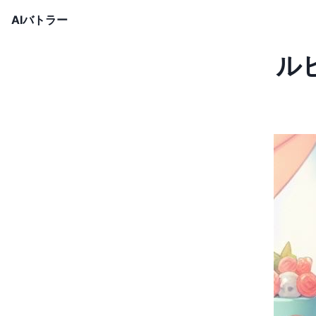
AIバトラー
ル