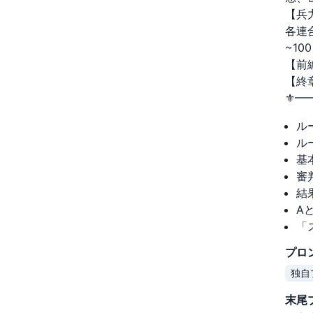
【兵
各連
~10
【前
【終
⚜️
ル
ル
基
審
結
A
「
プロ
独自
末尾