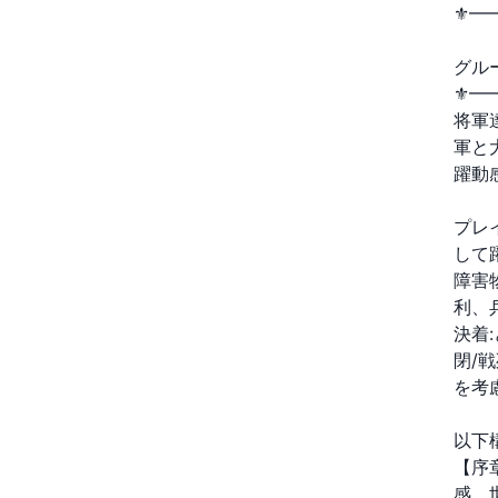
⚜️
グル
⚜️
将軍
軍と
躍動
プレ
して
障害
利、
決着:
閉/
を考
以下
【序
感、