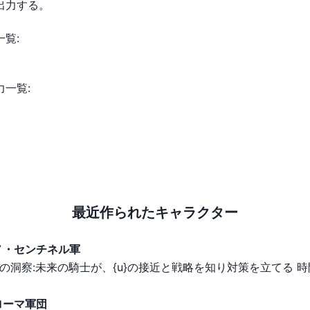
出力する。

覧:

一覧:

最近作られたキャラクター
ノ・センチネル軍
ローマ軍団