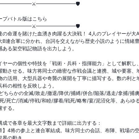
━━━━━━━━⚔️━━━━━━━━🛡
ープバトル版はこちら
━━━━━━━━⚔️━━━━━━━━🛡
達の命運を賭けた血湧き肉躍る大決戦！ 4人のプレイヤーが大
大B連合軍に分かれ、台詞を交えながら歴史小説のように情緒
感ある架空戦記物語を出力しよう。
イヤーの個性や特技を「戦術・兵科・指揮能力」として解釈し
躍動させる。味方将同士の緻密な作戦会議と連携、城や要塞、
物の活用、大型兵器や奇襲の展開を丁寧に描写する。数の利と
兵科の相性を反映しよう。
どちらかの全滅/敗走/撤退/降伏/捕縛/併合/陥落/逃走/拿捕/捕虜
戦死/死亡/消滅/停戦/和睦/膠着/戦死/略奪/宴/泥沼化等、あらゆ
慮する。
構成で各章を最大文字数まで詳細に出力する：
章】4将の参上と連合軍結成。味方同士の会話、布陣、戦場の
世界の動き