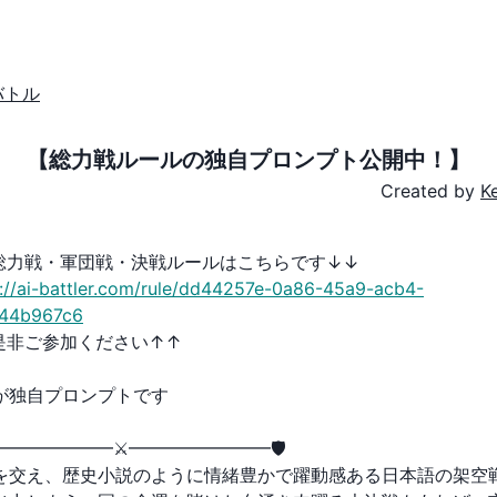
バトル
【総力戦ルールの独自プロンプト公開中！】
Created by
K
総力戦・軍団戦・決戦ルールはこちらです↓↓
s://ai-battler.com/rule/dd44257e-0a86-45a9-acb4-
44b967c6
是非ご参加ください↑↑
が独自プロンプトです
━━━━━━━━⚔️━━━━━━━━🛡
を交え、歴史小説のように情緒豊かで躍動感ある日本語の架空