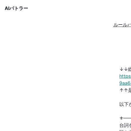
AIバトラー
ルール
↓↓
http
9aa6
↑↑
以下
⚜️
台詞