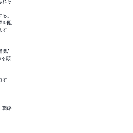
忘れら
する。
軍を阻
意す
捕虜/
ゆる顛
力す
、戦略