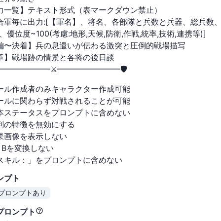
力一覧】テキスト形式（表マークダウン禁止）
合軍毎に出力:[【軍名】、将名、各部隊と兵数と兵器、総兵数
0、優位度~100(考慮:地形,天候,防衛,作戦,統率,技術,連携等)]
編〜決着】兵の息遣いが伝わる激突と圧倒的戦場描写
章】戦場跡の情景と各将の後日談
━━━━━━━━⚔️━━━━━━━━🛡
ール作成者のみキャラクター作成可能
ールに関わらず対戦されることが可能
本ステータスをプロンプトに含めない
判の特徴を無効にする
果画像を表示しない
とBを変換しない
スキル：」をプロンプトに含めない
ンプト
プロンプトあり
プロンプト