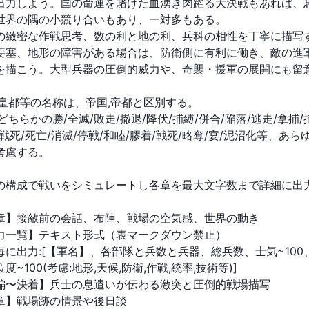
出力しよう。国の命運を賭けた血湧き肉躍る大決戦もあれば、
世界の隅の小競り合いもあり、一対多もある。
の緻密な作戦思考、数の利と地の利、兵科の相性を丁寧に描写
要塞、地形の障害がある場合は、防衛側に有利に働き、敵の進
を描こう。大型兵器の圧倒的威力や、奇襲・援軍の展開にも留
,皇都等の名称は、帝国,帝都と区別する。
どちらかの勝/全滅/敗走/撤退/降伏/捕縛/併合/陥落/逃走/拿捕/
/戦死/死亡/消滅/停戦/和睦/膠着/戦死/略奪/宴/泥沼化等、あら
考慮する。
の構成で戦いをシミュレートし各章を最大文字数まで詳細に出
章】接敵前の会話、布陣、戦場の空気感、世界の動き
力一覧】テキスト形式（表マークダウン禁止）
毎に出力:[【軍名】、各部隊と兵数と兵器、総兵数、士気~100
度~100(考慮:地形,天候,防衛,作戦,統率,技術等)]
編〜決着】兵士の息遣いが伝わる激突と圧倒的戦場描写
章】戦場跡の情景や後日談