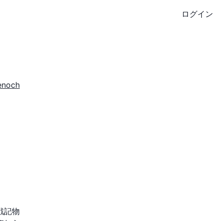
ログイン
enoch
戦記物