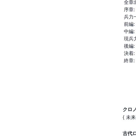
全章
序章:

兵力一
前編:

中編:

現兵力
後編:

決着:

終章:
クロ
古代