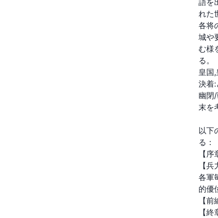
語を
れた
各将
城や
む様
る。
皇国
決着:
幽閉
末を
以下
る：
【序
【兵
各軍
的優位
【前
【終