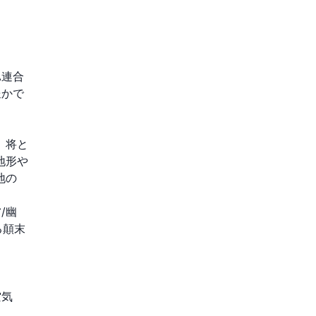
A連合
豊かで
、将と
地形や
地の
/幽
る顛末
空気