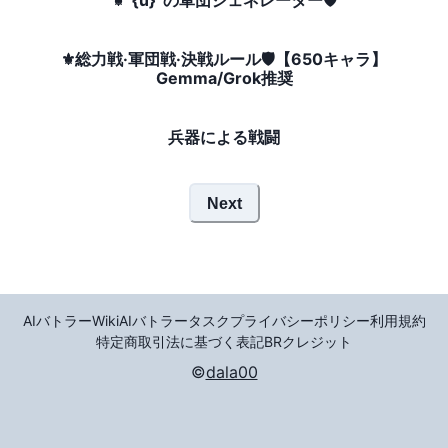
⚜️”{u}”の軍団ジェネレーター🛡
⚜️総力戦·軍団戦·決戦ルール🛡【650キャラ】
Gemma/Grok推奨
兵器による戦闘
Next
AIバトラーWiki
AIバトラータスク
プライバシーポリシー
利用規約
特定商取引法に基づく表記
BR
クレジット
©
dala00