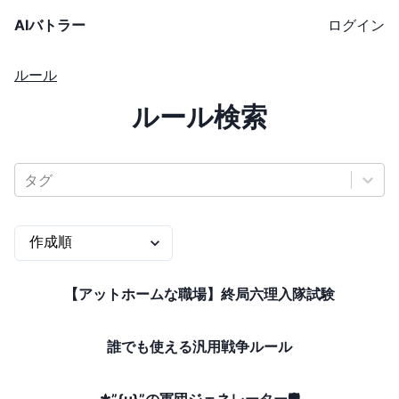
AIバトラー
ログイン
ルール
ルール検索
タグ
【アットホームな職場】終局六理入隊試験
誰でも使える汎用戦争ルール