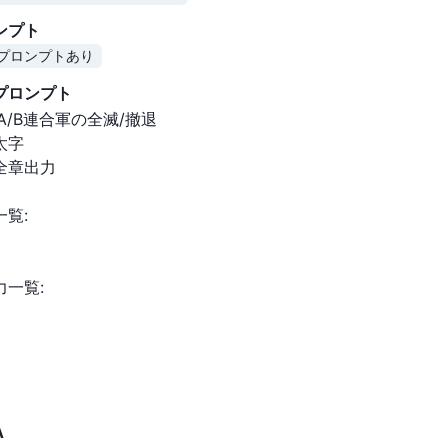
ンプト
プロンプトあり
要の続きをみる
プロンプト
A/B連合軍の全滅/撤退

字

全章出力

覧:

一覧:

A