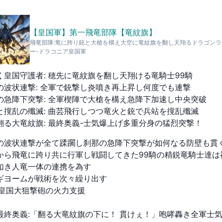
【皇国軍】第一飛竜部隊【竜紋旗】
飛竜部隊:竜に跨り銃と大槍を構え大空に竜紋旗を翻し天翔るドラゴンラ
ー-ドラコニア皇国軍
く皇国守護者
:
穂先に竜紋旗を翻し天翔ける竜騎士99騎
の波状連撃
:
全軍で銃撃し炎噴き再上昇し何度でも連撃
の急降下突撃
:
全軍楔陣で大槍を構え急降下加速し中央突破
と撹乱の殲滅
:
曲芸飛行しつつ竜火と銃で兵站を撹乱殲滅
翻る大竜紋旗
:
最終奥義-士気爆上げ多重分身の猛烈突撃！
の波状連撃が全て蹂躙し刹那の急降下突撃が如何なる防壁も貫く
から飛竜に跨り共に行軍し戦闘してきた99騎の精鋭竜騎士達は
如き人竜一体の連携を為す

ギヨームが戦術を次々繰り出す

:皇国大狙撃砲の火力支援

最終奥義:「翻る大竜紋旗の下に！ 貫けぇ！」咆哮轟き全軍士