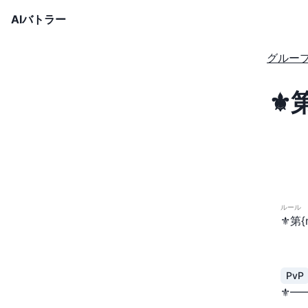
AIバトラー
グルー
⚜
ルール
⚜️
PvP
⚜️