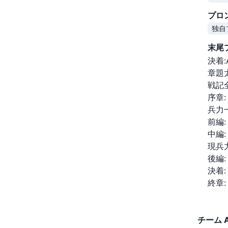
プロ
独自
概
末尾
決着:
章題太
戦記
序章:

兵力一
前編:

中編:

現兵力
後編:

決着:

終章:
チーム