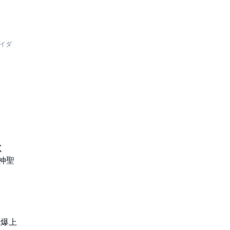
イダ


神聖
気爆上