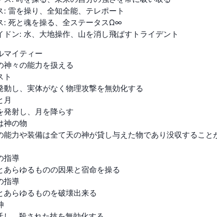
ス
:
雷を操り、全知全能、テレポート
ス
:
死と魂を操る、全ステータスΩ∞
イドン
:
水、大地操作、山を消し飛ばすトライデント
ルマイティー

の神々の能力を扱える

ト

発動し、実体がなく物理攻撃を無効化する

月

を発射し、月を降らす

は神の物

の能力や装備は全て天の神が貸し与えた物であり没収すること
指導

とあらゆるものの因果と宿命を操る

指導

とあらゆるものを破壊出来る



活し、殺された技を無効化する
