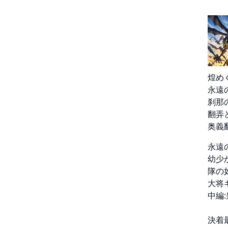
煌め
永遠
刹那
翻弄
奥義
永遠
幼少
隊の
大将
中編
決着