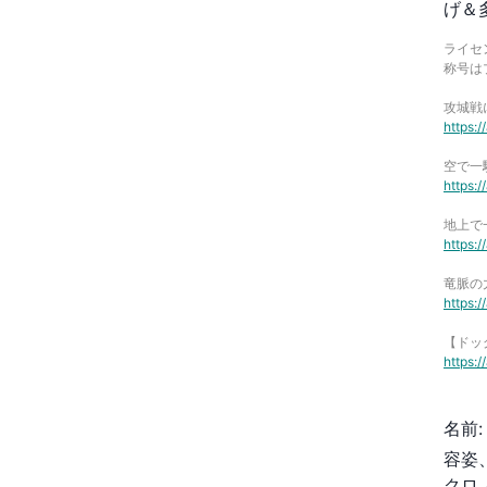
げ＆
ライセ
称号は
攻城戦
https:
空で一
https:
地上で
https:
竜脈の
https:
【ドッ
https:
名前
:
容姿
クロ