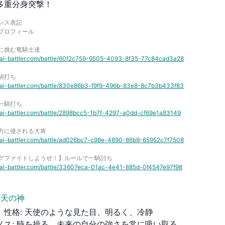
多重分身突撃！
ンス表記
プロフィール
に挑む竜騎士達
//ai-battler.com/battle/60f2c759-9505-4093-8f35-77c84cad3a28
騎打ち
//ai-battler.com/battle/830e86b3-f9f9-496b-83e8-8c7b3b433f83
一騎打ち
//ai-battler.com/battle/2898bcc5-1b7f-4297-a0dd-cf69e1a83149
力に侵される大将
//ai-battler.com/battle/ad026bc7-c98e-4890-86b9-65952c7f7508
グファイトしようぜ！】ルールで一騎討ち
//ai-battler.com/battle/33607eca-01ac-4e41-885d-0f4547e97f98
天の神
、性格
:
天使のような見た目、明るく、冷静
ノス
:
時を操る、未来の自分の強さを常に吸い取る