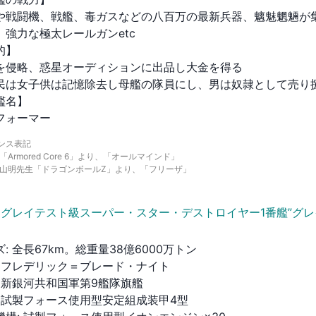
や戦闘機、戦艦、毒ガスなどの八百万の最新兵器、魑魅魍魎が
、強力な極太レールガンetc

】

を侵略、惑星オーディションに出品し大金を得る

民は女子供は記憶除去し母艦の隊員にし、男は奴隷として売り捌
名】

フォーマー
ンス表記
「Armored Core 6」より、「オールマインド」
鳥山明先生「ドラゴンボールZ」より、「フリーザ」
グレイテスト級スーパー・スター・デストロイヤー1番艦”グレ
ズ
:
全長67km。総重量38億6000万トン
フレデリック＝ブレード・ナイト
新銀河共和国軍第9艦隊旗艦
試製フォース使用型安定組成装甲4型