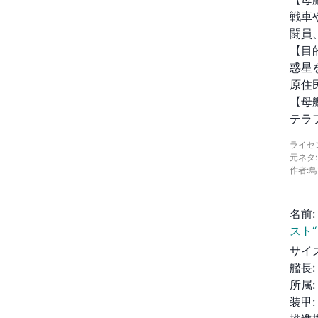
戦車
闘員
【目的
惑星
原住
【母艦
テラ
ライセ
元ネタ:
作者:
名前
:
スト“
サイ
艦長
:
所属
:
装甲
: