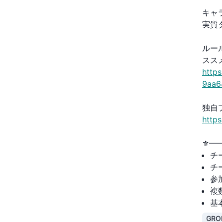
キャ
実質
ルー
スス
http
9aa6
独自
http
⚜️
チ
チ
参
複
基
GRO