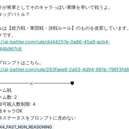
ラが将軍としてそのキャラっぽい軍隊を率いて戦うよ。
タッグバトル？
ルは【総力戦・軍団戦・決戦ルール】のものを改変しています
メです。
s://ai-battler.com/rule/dd44257e-0a86-45a9-acb4-
44b967c6
プロンプトはこちら。
s://ai-battler.com/rule/293faee6-2a03-4d94-981b-796f3fd
━━━━━━━━⚔️━━━━━━━━🛡
ーム戦
ーム数
:
2
加可能人数制限
:
4
数キャラOK
本ステータスをプロンプトに含めない
K4_FAST_NON_REASONING