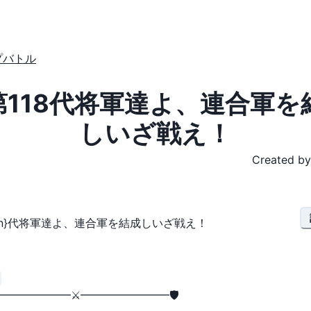
プバトル
️第118代将軍達よ、連合軍を
しいざ戦え！
Created by
第{n}代将軍達よ、連合軍を結成しいざ戦え！
━━━━━━━━⚔️━━━━━━━━🛡