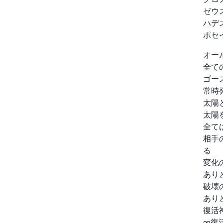
ゼウ
ハデ
ポセ
オー
全て
ゴース
常時
太陽と
太陽
全て
相手
る

変化の
あり
破壊の
あり
復活神
∞復