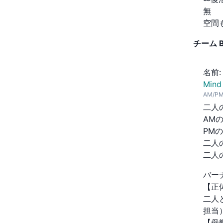
無

空間
チーム
名前
:
Mind
AM/P
二人
AM
PM
二人
二人
バー
【正体
二人
担当）
【母