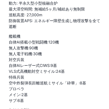
動力
:
半永久型小型核融合炉
最大滞空時間
:
無補給5ヶ月/補給あり無制限
巡航高度
:
27,000m
防御装置APS
:
エネルギー障壁生成し物理攻撃を全て
遮断
艦載機

自律AI搭載小型戦闘機:120機

無人攻撃機:90機

無人電子戦機:30機

対空兵装

自律AIレーザー式CIWS:9基

VLS式高機動対空ミサイル:24基

特殊兵装

空中炸裂弾長距離巡航ミサイル「砕華」:8基

プロペラ

メイン:2基

サブ:6基