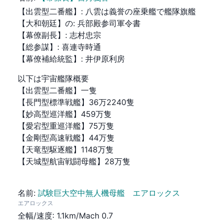
【出雲型二番艦】
:
八雲は義誉の座乗艦で艦隊旗艦
【大和朝廷】の
:
兵部殿参司軍令書
【幕僚副長】
:
志村忠宗
【総参謀】
:
喜連寺時通
【幕僚補給統監】
:
井伊原利房
以下は宇宙艦隊概要

【出雲型二番艦】一隻

【長門型標準戦艦】36万2240隻

【妙高型巡洋艦】459万隻

【愛宕型重巡洋艦】75万隻

【金剛型高速戦艦】44万隻

【天竜型駆逐艦】1148万隻

【天城型航宙戦闘母艦】28万隻
名前
:
試験巨大空中無人機母艦 エアロックス
エアロックス
全幅/速度
:
1.1km/Mach 0.7