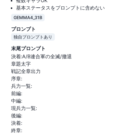
複数キャラOK
基本ステータスをプロンプトに含めない
GEMMA4_31B
プロンプト
概要の続きをみる
独自プロンプトあり
末尾プロンプト
決着:A/B連合軍の全滅/撤退

章題太字

戦記全章出力

序章:

兵力一覧:

前編:

中編:

現兵力一覧:

後編:

決着:

終章: