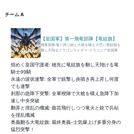
チーム
A
【皇国軍】第一飛竜部隊【竜紋旗】
飛竜部隊:竜に跨り銃と大槍を構え大空に竜紋旗を
翻し天翔るドラゴンライダー-ドラコニア皇国軍
煌めく皇国守護者
:
穂先に竜紋旗を翻し天翔ける竜
騎士99騎
永遠の波状連撃
:
全軍で銃撃し炎噴き再上昇し何度
でも連撃
刹那の急降下突撃
:
全軍楔陣で大槍を構え急降下加
速し中央突破
翻弄と撹乱の殲滅
:
曲芸飛行しつつ竜火と銃で兵站
を撹乱殲滅
奥義翻る大竜紋旗
:
最終奥義-士気爆上げ多重分身の
猛烈突撃！