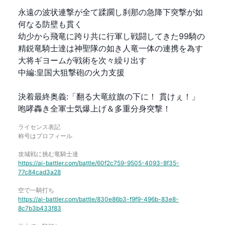
永遠の波状連撃が全て蹂躙し刹那の急降下突撃が如
何なる防壁も貫く

幼少から飛竜に跨り共に行軍し戦闘してきた99騎の
精鋭竜騎士達は神聖隊の如き人竜一体の連携を為す

大将ギヨームが戦術を次々繰り出す

中編:皇国大狙撃砲の火力支援

決着最終奥義:「翻る大竜紋旗の下に！ 貫けぇ！」
咆哮轟き全軍士気爆上げ＆多重分身突撃！
ライセンス表記
称号はプロフィール
攻城戦に挑む竜騎士達
https://ai-battler.com/battle/60f2c759-9505-4093-8f35-
77c84cad3a28
空で一騎打ち
https://ai-battler.com/battle/830e86b3-f9f9-496b-83e8-
8c7b3b433f83