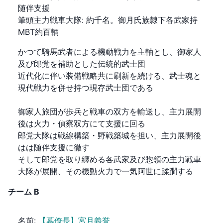
随伴支援
筆頭主力戦車大隊
:
約千名。御月氏族隷下各武家持
MBT約百輌
かつて騎馬武者による機動戦力を主軸とし、御家人
及び郎党を補助とした伝統的武士団

近代化に伴い装備戦略共に刷新を続ける、武士魂と
現代戦力を併せ持つ現存武士団である

御家人旅団が歩兵と戦車の双方を輸送し、主力展開
後は火力・偵察双方にて支援に回る

郎党大隊は戦線構築・野戦築城を担い、主力展開後
はは随伴支援に徹す

そして郎党を取り纏める各武家及び惣領の主力戦車
大隊が展開、その機動火力で一気阿世に蹂躙する
チーム
B
名前
:
【幕僚長】宮月義誉