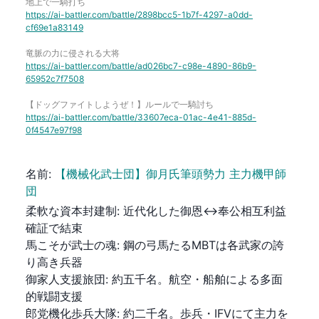
地上で一騎打ち
https://ai-battler.com/battle/2898bcc5-1b7f-4297-a0dd-
cf69e1a83149
竜脈の力に侵される大将
https://ai-battler.com/battle/ad026bc7-c98e-4890-86b9-
65952c7f7508
【ドッグファイトしようぜ！】ルールで一騎討ち
https://ai-battler.com/battle/33607eca-01ac-4e41-885d-
0f4547e97f98
名前
:
【機械化武士団】御月氏筆頭勢力 主力機甲師
団
柔軟な資本封建制
:
近代化した御恩↔︎奉公相互利益
確証で結束
馬こそが武士の魂
:
鋼の弓馬たるMBTは各武家の誇
り高き兵器
御家人支援旅団
:
約五千名。航空・船舶による多面
的戦闘支援
郎党機化歩兵大隊
:
約二千名。歩兵・IFVにて主力を